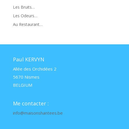
Les Bruits…
Les Odeurs…
Au Restaurant…
Paul KERVYN
Allée des Orchidées 2
5670 Nismes
BELGIUM
Me contacter :
info@maisonshantees.be